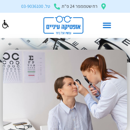
בְּאֲתָר
רח שטממפר 24 פ"ת
טל. 03-9036100
זֶה
מֻפְעֶלֶת
מַעֲרֶכֶת
"המרכז
הישראלי
אופטומטריסטים
לְהַנְגָּשָׁת
דף הבית
»
מאמרים ומדריכים
»
אופטומטריסטים
אָתָרִים".
הַמְּסַיַּעַת
לִנְגִישׁוּת
הָאֲתָר.
לִפְתִיחַת
תַּפְרִיט
הֵנְּגִישׁוּת
לְחַץ
ALT+0