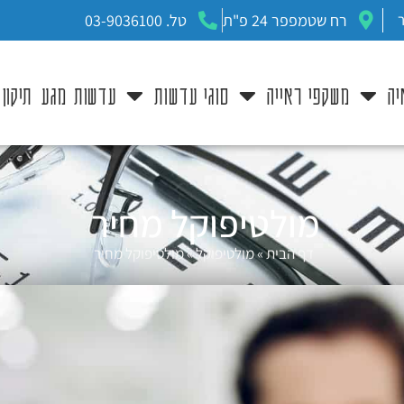
רח שטמפפר 24 פ"ת
טל. 03-9036100
יה
משקפי ראייה
סוגי עדשות
עדשות מגע
תיקון
מולטיפוקל מחיר
דף הבית
»
מולטיפוקל
»
מולטיפוקל מחיר