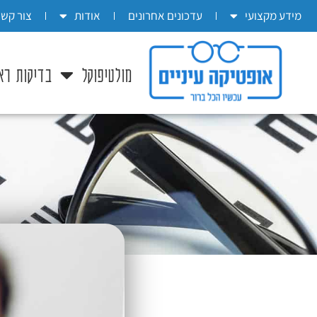
בְּאֲתָר
מידע מקצועי
עדכונים אחרונים
אודות
צור קשר
זֶה
מֻפְעֶלֶת
מולטיפוקל
בדיקות רא
מַעֲרֶכֶת
"המרכז
הישראלי
לְהַנְגָּשָׁת
אָתָרִים".
הַמְּסַיַּעַת
לִנְגִישׁוּת
הָאֲתָר.
לִפְתִיחַת
תַּפְרִיט
הֵנְּגִישׁוּת
לְחַץ