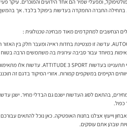
מולטיפוקל, ומפעלי שמיר הם אחד הידועים והמוכרים. עיקר פע
מיר, שם הוקמה בשנת 1972. בתחילה החברה התמקדה בעדשות ביפוקל בלבד. אך
ים הנחשבים למתקדמים מאוד מבחינה טכנולוגית :
למשל עדשת AUTOGRAPH URBAN. עדשה זו מצטיינת בחדות ראייה ומעבר חלק בין
מות במיוחד עבור סביבה עירונית בה משתמשים הרבה בטווח הקר
ואם אתם עוסקים בספורט, אולי תתעניינו בעדשות ORT
וותים הקיימים במשקפים קמורות. אזורי המיקוד בדגם זה תוכננ
בחון וייעוץ אצלנו בחנות האופטיקה. כאן נוכל להתאים עבורכ
יות שבהן אתם עוסקים.