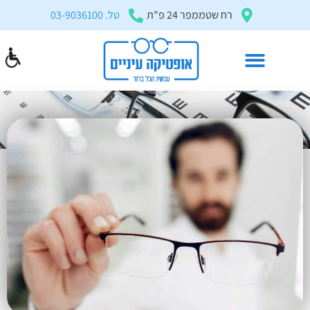
בְּאֲתָר
רח שטממפר 24 פ"ת
טל. 03-9036100
זֶה
מֻפְעֶלֶת
מַעֲרֶכֶת
"המרכז
הישראלי
מולטיפוקל מחיר
לְהַנְגָּשָׁת
דף הבית
»
מולטיפוקל
»
מולטיפוקל מחיר
אָתָרִים".
הַמְּסַיַּעַת
לִנְגִישׁוּת
הָאֲתָר.
לִפְתִיחַת
תַּפְרִיט
הֵנְּגִישׁוּת
לְחַץ
ALT+0