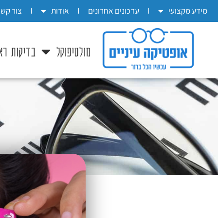
בְּאֲתָר
מידע מקצועי
עדכונים אחרונים
אודות
צור קשר
זֶה
מֻפְעֶלֶת
מולטיפוקל
בדיקות רא
מַעֲרֶכֶת
"המרכז
הישראלי
לְהַנְגָּשָׁת
אָתָרִים".
הַמְּסַיַּעַת
לִנְגִישׁוּת
הָאֲתָר.
לִפְתִיחַת
תַּפְרִיט
הֵנְּגִישׁוּת
לְחַץ