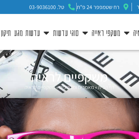
רח שטמפפר 24 פ"ת
טל. 03-9036100
יה
משקפי ראייה
סוגי עדשות
עדשות מגע
תיקון
משקפיים לראיה
דף הבית
»
מאמרים ומדריכים
»
משקפיים לראיה