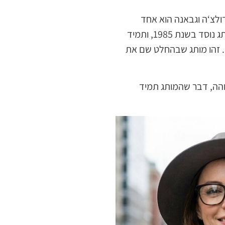
ולצ‘ה וגבאנה הוא אחד
המותגים האיטלקיים המוכרים ביותר, פרי שיתוף פעולה של דומניקו דולצ'ה וסטפנו גבאנה. המותג נוסד בשנת 1985, ותמיד
. זהו מותג שבהחלט שם את
בוהה, דבר שהמותג תמיד