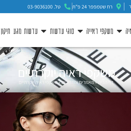
רח שטמפפר 24 פ"ת
טל. 03-9036100
יה
משקפי ראייה
סוגי עדשות
עדשות מגע
תיקון
משקפי ראיה יוקרתיים
דף הבית
»
מאמרים ומדריכים
»
משקפי ראיה יוקרתיים