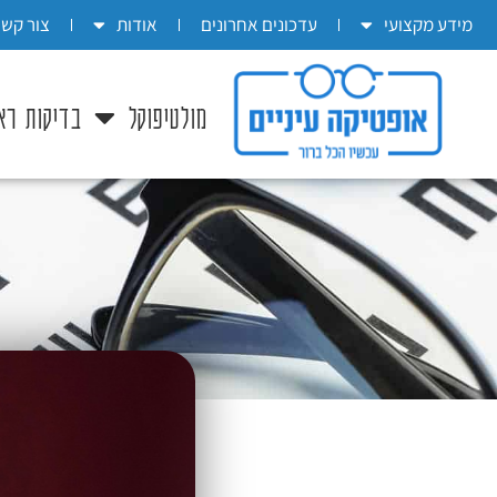
בְּאֲתָר
מידע מקצועי
עדכונים אחרונים
אודות
צור קשר
זֶה
מֻפְעֶלֶת
מולטיפוקל
בדיקות רא
מַעֲרֶכֶת
"המרכז
הישראלי
לְהַנְגָּשָׁת
אָתָרִים".
הַמְּסַיַּעַת
לִנְגִישׁוּת
הָאֲתָר.
לִפְתִיחַת
תַּפְרִיט
הֵנְּגִישׁוּת
לְחַץ