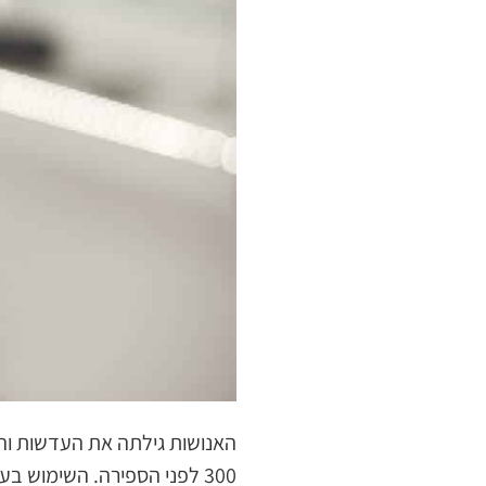
האנושות גילתה את העדשות והי
300 לפני הספירה. השימוש בעדשות היה לצורך מיקוד קרני האור, כך הציתו אש.