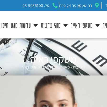
רח שטמפפר 24 פ"ת
טל. 03-9036100
יה
משקפי ראייה
סוגי עדשות
עדשות מגע
תיקון
משקפי ראיה
דף הבית
»
מאמרים ומדריכים
»
משקפי ראיה