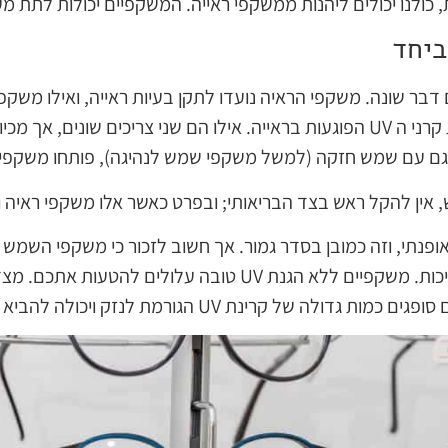
, כולנו יכולים ליהנות ממשקפי ראייה. המשקפיים יכולות לתת מע
ביחד
בר שונה. משקפי הראיה נועדו לתקן בעיות ראייה, ואילו משק
מול השמש המסנוורת ולסנן את קרני ה UV הפוגעות בראייה. אילו הם שני צריכים שוני
וגם עם שמש חזקה (למשל משקפי שמש לנהיגה), פותחו משקפי 
אין להקל ראש בצד הבריאותי; ובפרט כאשר אלו משקפי ראיה 
ופנתי, וזה כמובן בסדר גמור. אך חשוב לזכור כי משקפי השמ
המסוכנת, ולא כולם באותה האיכות. משקפיים ללא הגנת UV טובה ע
 קרינת UV הגורמת לנזק ויכולה להביא להתפתות קטרקט.