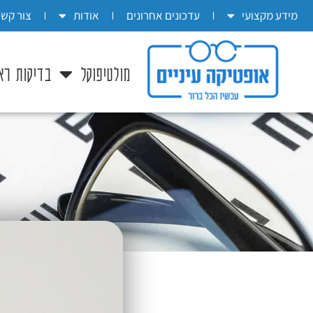
בְּאֲתָר
מידע מקצועי
עדכונים אחרונים
אודות
צור קשר
זֶה
מֻפְעֶלֶת
מולטיפוקל
בדיקות רא
מַעֲרֶכֶת
"המרכז
הישראלי
לְהַנְגָּשָׁת
אָתָרִים".
הַמְּסַיַּעַת
לִנְגִישׁוּת
הָאֲתָר.
לִפְתִיחַת
תַּפְרִיט
הֵנְּגִישׁוּת
לְחַץ