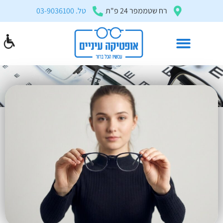
בְּאֲתָר
רח שטממפר 24 פ"ת
טל. 03-9036100
זֶה
מֻפְעֶלֶת
מַעֲרֶכֶת
"המרכז
הישראלי
משקפי ראיה
לְהַנְגָּשָׁת
דף הבית
»
מאמרים ומדריכים
»
משקפי ראיה
אָתָרִים".
הַמְּסַיַּעַת
לִנְגִישׁוּת
הָאֲתָר.
לִפְתִיחַת
תַּפְרִיט
הֵנְּגִישׁוּת
לְחַץ
ALT+0