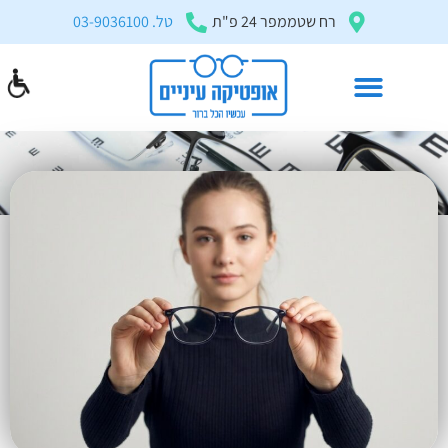
בְּאֲתָר
רח שטממפר 24 פ"ת
טל. 03-9036100
זֶה
מֻפְעֶלֶת
מַעֲרֶכֶת
"המרכז
הישראלי
משקפי ראיה
לְהַנְגָּשָׁת
דף הבית
»
מאמרים ומדריכים
»
משקפי ראיה
אָתָרִים".
הַמְּסַיַּעַת
לִנְגִישׁוּת
הָאֲתָר.
לִפְתִיחַת
תַּפְרִיט
הֵנְּגִישׁוּת
לְחַץ
ALT+0