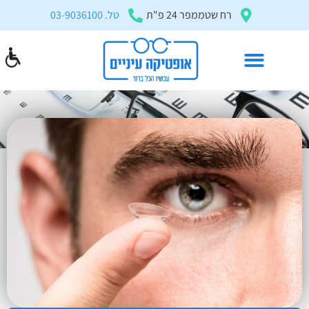
בְּאֲתָר
רח שטממפר 24 פ"ת
טל. 03-9036100
זֶה
מֻפְעֶלֶת
מַעֲרֶכֶת
"המרכז
הישראלי
עדשות מגע חודשיות
לְהַנְגָּשָׁת
דף הבית
»
עדשות מגע
»
עדשות מגע חודשיות
אָתָרִים".
הַמְּסַיַּעַת
לִנְגִישׁוּת
הָאֲתָר.
לִפְתִיחַת
תַּפְרִיט
הֵנְּגִישׁוּת
לְחַץ
ALT+0