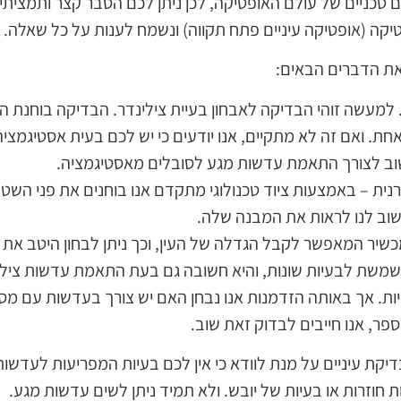
ם טכניים של עולם האופטיקה, לכן ניתן לכם הסבר קצר ותמציתי. 
יקה (אופטיקה עיניים פתח תקווה) ונשמח לענות על כל שאלה.
את הדברים הבאים:
 למעשה זוהי הבדיקה לאבחון בעיית צילינדר. הבדיקה בוחנת ה
אחת. ואם זה לא מתקיים, אנו יודעים כי יש לכם בעית אסטיגמצ
שוב לצורך התאמת עדשות מגע לסובלים מאסטיגמציה.
ית – באמצעות ציוד טכנולוגי מתקדם אנו בוחנים את פני השטח
שוב לנו לראות את המבנה שלה.
slit la – זהו מכשיר המאפשר לקבל הגדלה של העין, וכך ניתן לבחון הי
משמשת לבעיות שונות, והיא חשובה גם בעת התאמת עדשות צילי
ת. אך באותה הזדמנות אנו נבחן האם יש צורך בעדשות עם מספר
פר, אנו חייבים לבדוק זאת שוב.
דיקת עיניים על מנת לוודא כי אין לכם בעיות המפריעות לעדשות 
ות חוזרות או בעיות של יובש. ולא תמיד ניתן לשים עדשות מגע.