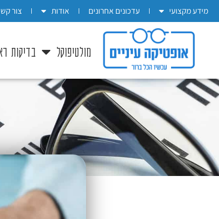
בְּאֲתָר
מידע מקצועי
עדכונים אחרונים
אודות
צור קשר
זֶה
מֻפְעֶלֶת
מולטיפוקל
בדיקות רא
מַעֲרֶכֶת
"המרכז
הישראלי
לְהַנְגָּשָׁת
אָתָרִים".
הַמְּסַיַּעַת
לִנְגִישׁוּת
הָאֲתָר.
לִפְתִיחַת
תַּפְרִיט
הֵנְּגִישׁוּת
לְחַץ