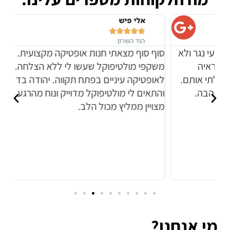
אלי פיש





הוד השרון
סוף סוף מצאתי חנות אופטיקה מקצועית. אחרי 4
אני
משקפי מולטיפוקל שעשו לי ללא הצלחה. הגעתי
משק
לאופטיקה עיניים בפתח תקווה. יהודה בדק אותי
ומא
והתאים לי מולטיפוקל מדוייק ונוח מהרגע הראשון. רואה
למק
מצויין ממליץ מכול הלב.
מי אנחנו?