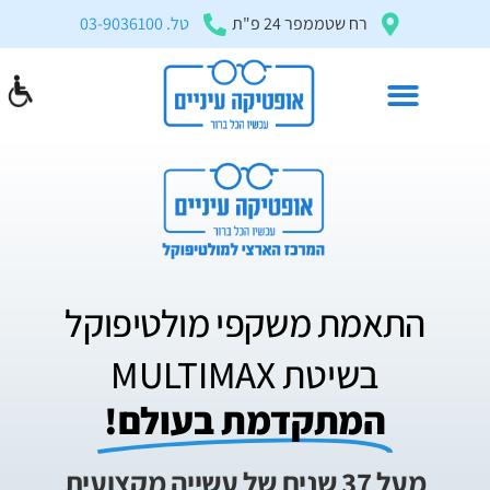
בְּאֲתָר
רח שטממפר 24 פ"ת
טל. 03-9036100
זֶה
מֻפְעֶלֶת
מַעֲרֶכֶת
"המרכז
הישראלי
לְהַנְגָּשָׁת
אָתָרִים".
הַמְּסַיַּעַת
לִנְגִישׁוּת
התאמת משקפי מולטיפוקל
הָאֲתָר.
לִפְתִיחַת
בשיטת MULTIMAX
תַּפְרִיט
המתקדמת בעולם!
הֵנְּגִישׁוּת
לְחַץ
ALT+0
מעל 37 שנים של עשייה מקצועית