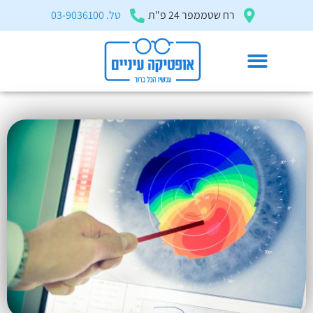
בְּאֲתָר
רח שטממפר 24 פ"ת
טל. 03-9036100
זֶה
מֻפְעֶלֶת
מַעֲרֶכֶת
"המרכז
הישראלי
קרטוקונוס
לְהַנְגָּשָׁת
דף הבית
»
מאמרים ומדריכים
»
קרטוקונוס
אָתָרִים".
הַמְּסַיַּעַת
לִנְגִישׁוּת
הָאֲתָר.
לִפְתִיחַת
תַּפְרִיט
הֵנְּגִישׁוּת
לְחַץ
ALT+0