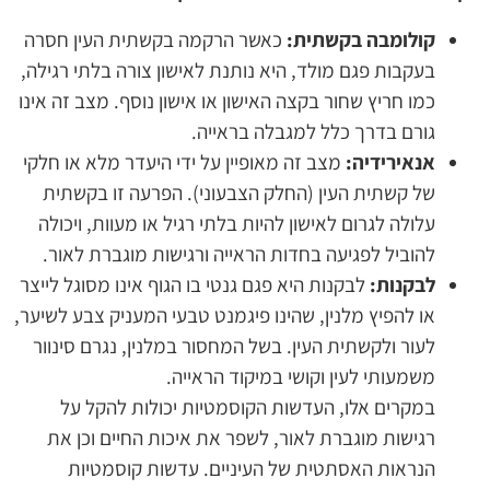
קולומבה בקשתית:
כאשר הרקמה בקשתית העין חסרה
בעקבות פגם מולד, היא נותנת לאישון צורה בלתי רגילה,
כמו חריץ שחור בקצה האישון או אישון נוסף. מצב זה אינו
גורם בדרך כלל למגבלה בראייה.
אנאירידיה:
מצב זה מאופיין על ידי היעדר מלא או חלקי
של קשתית העין (החלק הצבעוני). הפרעה זו בקשתית
עלולה לגרום לאישון להיות בלתי רגיל או מעוות, ויכולה
להוביל לפגיעה בחדות הראייה ורגישות מוגברת לאור.
לבקנות:
לבקנות היא פגם גנטי בו הגוף אינו מסוגל לייצר
או להפיץ מלנין, שהינו פיגמנט טבעי המעניק צבע לשיער,
לעור ולקשתית העין. בשל המחסור במלנין, נגרם סינוור
משמעותי לעין וקושי במיקוד הראייה.
במקרים אלו, העדשות הקוסמטיות יכולות להקל על
רגישות מוגברת לאור, לשפר את איכות החיים וכן את
הנראות האסתטית של העיניים. עדשות קוסמטיות