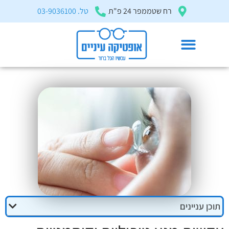
בְּאֲתָר
רח שטממפר 24 פ"ת
טל. 03-9036100
זֶה
מֻפְעֶלֶת
מַעֲרֶכֶת
"המרכז
הישראלי
עדשות מגע טיפוליות וקוסמטיות
לְהַנְגָּשָׁת
דף הבית
»
מאמרים ומדריכים
»
עדשות מגע טיפוליות וקוסמטיות
אָתָרִים".
הַמְּסַיַּעַת
לִנְגִישׁוּת
הָאֲתָר.
לִפְתִיחַת
תַּפְרִיט
הֵנְּגִישׁוּת
תוכן עניינים
לְחַץ
ALT+0