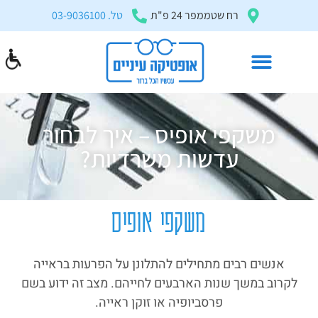
בְּאֲתָר
רח שטממפר 24 פ"ת
טל. 03-9036100
זֶה
מֻפְעֶלֶת
מַעֲרֶכֶת
"המרכז
הישראלי
משקפי אופיס – איך לבחור
לְהַנְגָּשָׁת
אָתָרִים".
עדשות משרדיות?
הַמְּסַיַּעַת
לִנְגִישׁוּת
הָאֲתָר.
משקפי אופיס
לִפְתִיחַת
תַּפְרִיט
אנשים רבים מתחילים להתלונן על הפרעות בראייה
הֵנְּגִישׁוּת
לקרוב במשך שנות הארבעים לחייהם. מצב זה ידוע בשם
לְחַץ
פרסביופיה או זוקן ראייה.
ALT+0