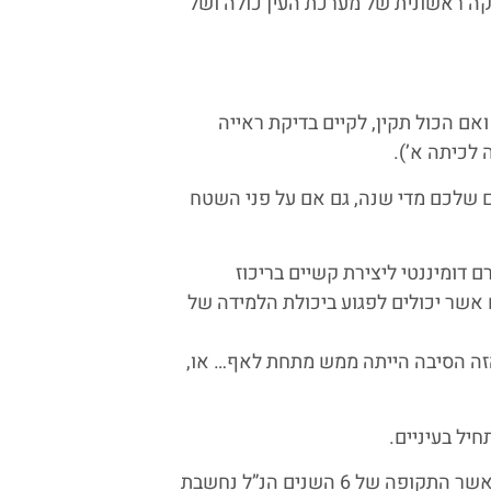
וך 72 שעות, מתבצעת בדיקה ראשונית של מערכת העין כולה ושל
ואם הכול תקין, לקיים בדיקת ראייה
ם שלכם מדי שנה, גם אם על פני השטח
ם דומיננטי ליצירת קשיים בריכוז
 אשר יכולים לפגוע ביכולת הלמידה של
הזה הסיבה הייתה ממש מתחת לאף… או,
יל בעיניים.
רוטינה קבועה של בדיקות ראייה אצל ילדים חשובה ביותר, כאשר התקופה של 6 השנים הנ”ל נחשבת