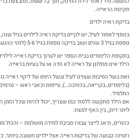
למעשה מיד לאחר לידת התינוק, ת
תקינות הראייה.
בדיקת ראיה ילדים
בנוסף לאמור לעיל, יש לקיים בדיקת ראיה לילדים בגיל שנה, 
נוספת בגיל 3 שנים ושוב בדיקה נוספת בגיל 5-6 (לפני ההגעה לכיתה א’).
בתקופת הלימודים בבית הספר יש לערוך בדיקת ראייה לילדי
הילד אינו מתלונן על ראייה לא חדה או על בעיות בראייה.
זאת בשל הסיבות שצוינו לעיל ובשל היותו של ליקוי ראייה גור
(בלימודים, בקריאה, בכתיבה…), עייפות וכאבי ראש – גורמים
התלמיד.
אם הילד מתקשה ללמוד כמו שצריך, יכול להיות שכל הזמן 
ליתר דיוק, בין האף למצח.
כהורים, נדאג לייצר עבורו סביבת למידה מושלמת – והכול מתח