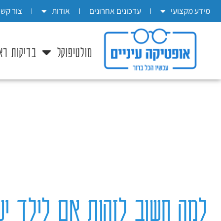
בְּאֲתָר
מידע מקצועי
עדכונים אחרונים
אודות
צור קשר
זֶה
מֻפְעֶלֶת
מולטיפוקל
בדיקות רא
מַעֲרֶכֶת
"המרכז
הישראלי
לְהַנְגָּשָׁת
אָתָרִים".
הַמְּסַיַּעַת
לִנְגִישׁוּת
הָאֲתָר.
לִפְתִיחַת
תַּפְרִיט
למה חשוב לזהות אם לילד יש 
הֵנְּגִישׁוּת
לְחַץ