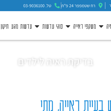
רח שטמפפר 24 פ"ת
טל. 03-9036100
יה
משקפי ראייה
סוגי עדשות
עדשות מגע
תיקון
בדיקת ראיה לילדים
בעיית ראייה, מתי