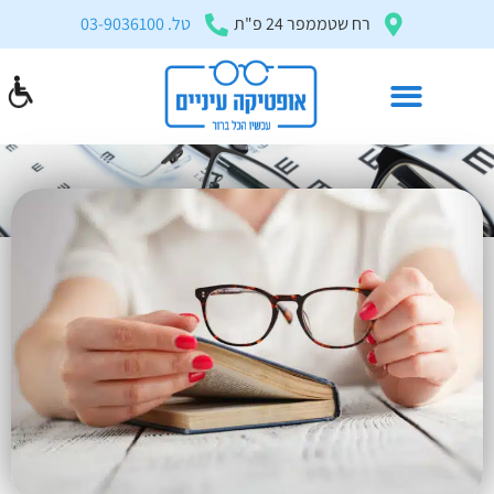
בְּאֲתָר
רח שטממפר 24 פ"ת
טל. 03-9036100
זֶה
מֻפְעֶלֶת
מַעֲרֶכֶת
"המרכז
הישראלי
משקפי קריאה
לְהַנְגָּשָׁת
דף הבית
»
מאמרים ומדריכים
»
משקפי קריאה
אָתָרִים".
הַמְּסַיַּעַת
לִנְגִישׁוּת
הָאֲתָר.
לִפְתִיחַת
תַּפְרִיט
הֵנְּגִישׁוּת
לְחַץ
ALT+0