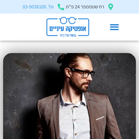
בְּאֲתָר
רח שטממפר 24 פ"ת
טל. 03-9036100
זֶה
מֻפְעֶלֶת
מַעֲרֶכֶת
"המרכז
הישראלי
משקפי ראיה גברים
לְהַנְגָּשָׁת
דף הבית
»
מאמרים ומדריכים
»
משקפי ראיה גברים
אָתָרִים".
הַמְּסַיַּעַת
לִנְגִישׁוּת
הָאֲתָר.
לִפְתִיחַת
תַּפְרִיט
הֵנְּגִישׁוּת
לְחַץ
ALT+0