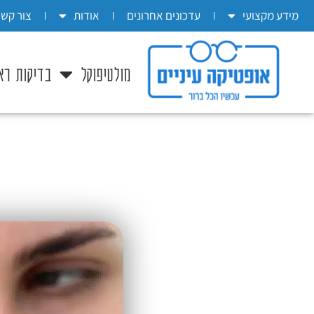
בְּאֲתָר
מידע מקצועי
עדכונים אחרונים
אודות
צור קשר
זֶה
מֻפְעֶלֶת
מולטיפוקל
בדיקות רא
מַעֲרֶכֶת
"המרכז
הישראלי
לְהַנְגָּשָׁת
אָתָרִים".
הַמְּסַיַּעַת
לִנְגִישׁוּת
הָאֲתָר.
לִפְתִיחַת
תַּפְרִיט
הֵנְּגִישׁוּת
לְחַץ