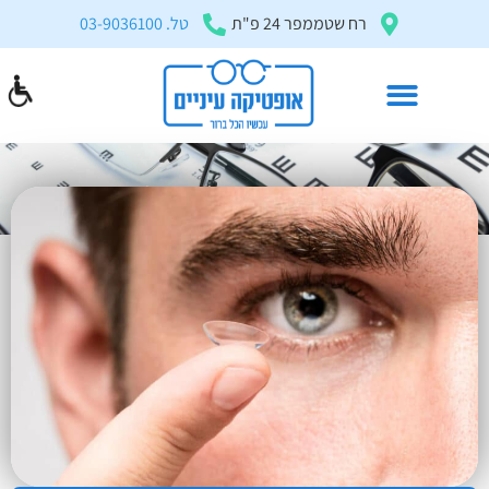
בְּאֲתָר
רח שטממפר 24 פ"ת
טל. 03-9036100
זֶה
מֻפְעֶלֶת
מַעֲרֶכֶת
"המרכז
הישראלי
עדשות מגע מולטיפוקל
לְהַנְגָּשָׁת
דף הבית
»
עדשות מגע
»
עדשות מגע מולטיפוקל
אָתָרִים".
הַמְּסַיַּעַת
לִנְגִישׁוּת
הָאֲתָר.
לִפְתִיחַת
תַּפְרִיט
הֵנְּגִישׁוּת
לְחַץ
ALT+0