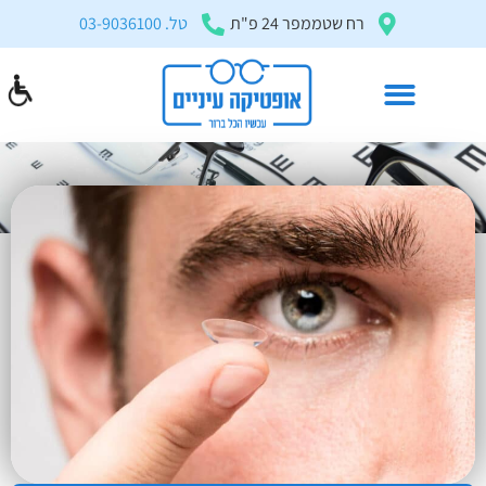
בְּאֲתָר
רח שטממפר 24 פ"ת
טל. 03-9036100
זֶה
מֻפְעֶלֶת
מַעֲרֶכֶת
"המרכז
הישראלי
עדשות מגע מולטיפוקל
לְהַנְגָּשָׁת
דף הבית
»
עדשות מגע
»
עדשות מגע מולטיפוקל
אָתָרִים".
הַמְּסַיַּעַת
לִנְגִישׁוּת
הָאֲתָר.
לִפְתִיחַת
תַּפְרִיט
הֵנְּגִישׁוּת
לְחַץ
ALT+0