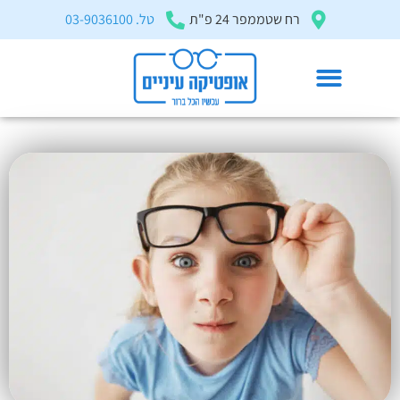
בְּאֲתָר
רח שטממפר 24 פ"ת
טל. 03-9036100
זֶה
מֻפְעֶלֶת
מַעֲרֶכֶת
"המרכז
הישראלי
משקפי ילדים
לְהַנְגָּשָׁת
דף הבית
»
מאמרים ומדריכים
»
משקפי ילדים
אָתָרִים".
הַמְּסַיַּעַת
לִנְגִישׁוּת
הָאֲתָר.
לִפְתִיחַת
תַּפְרִיט
הֵנְּגִישׁוּת
לְחַץ
ALT+0