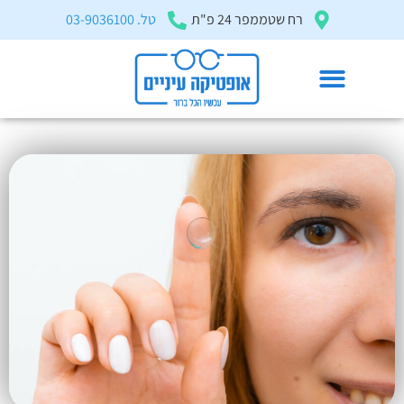
בְּאֲתָר
רח שטממפר 24 פ"ת
טל. 03-9036100
זֶה
מֻפְעֶלֶת
מַעֲרֶכֶת
"המרכז
הישראלי
עדשות מגע יומיות
לְהַנְגָּשָׁת
דף הבית
»
מאמרים ומדריכים
»
עדשות מגע יומיות
אָתָרִים".
הַמְּסַיַּעַת
לִנְגִישׁוּת
הָאֲתָר.
לִפְתִיחַת
תַּפְרִיט
הֵנְּגִישׁוּת
לְחַץ
ALT+0