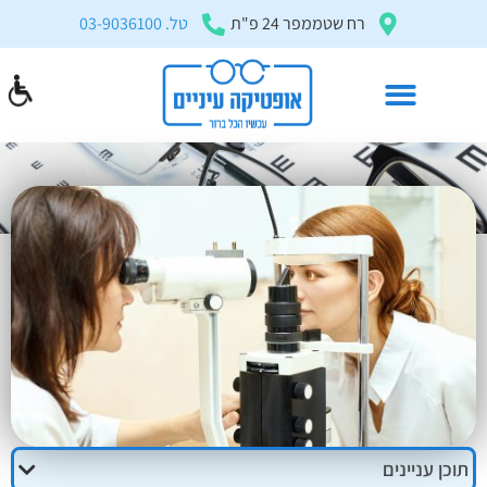
בְּאֲתָר
רח שטממפר 24 פ"ת
טל. 03-9036100
זֶה
מֻפְעֶלֶת
מַעֲרֶכֶת
"המרכז
הישראלי
בדיקות לאבחון ומניעה של מחלות עיניים
לְהַנְגָּשָׁת
דף הבית
»
מאמרים ומדריכים
»
בדיקות לאבחון ומניעה של מחלות עיניים
אָתָרִים".
הַמְּסַיַּעַת
לִנְגִישׁוּת
הָאֲתָר.
לִפְתִיחַת
תַּפְרִיט
הֵנְּגִישׁוּת
לְחַץ
תוכן עניינים
ALT+0